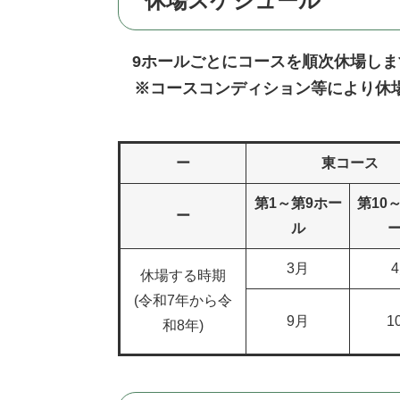
休場スケジュール
9ホールごとにコースを順次休場しま
※コースコンディション等により休場
ー
東コース
第1～第9ホー
第10
ー
ル
3月
休場する時期
(令和7年から令
9月
1
和8年)