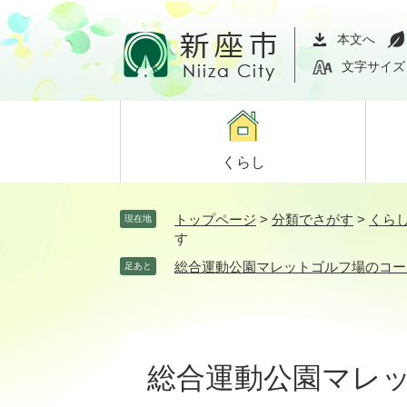
ペ
メ
ー
ニ
本文へ
ジ
ュ
文字サイズ
の
ー
先
を
頭
飛
で
ば
くらし
す。
し
て
本
トップページ
>
分類でさがす
>
くら
現在地
文
す
へ
総合運動公園マレットゴルフ場のコー
足あと
本
文
総合運動公園マレ