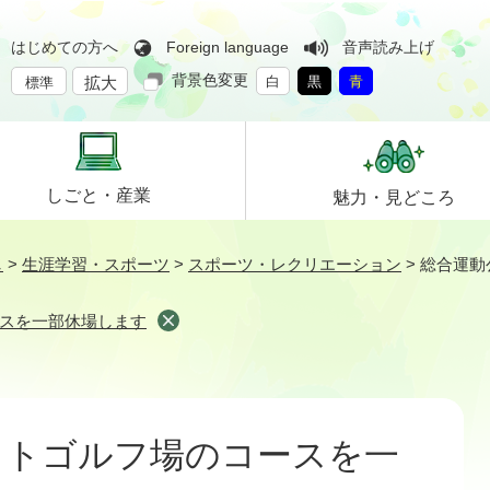
はじめての方へ
Foreign language
音声読み上げ
背景色変更
拡大
白
黒
青
標準
しごと・
産業
魅力・
見どころ
し
>
生涯学習・スポーツ
>
スポーツ・レクリエーション
>
総合運動
スを一部休場します
ットゴルフ場のコースを一