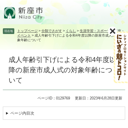
ペ
メ
ー
ニ
ジ
ュ
の
ー
先
を
トップページ
>
分類でさがす
>
くらし
>
生涯学習・スポーツ
>
講座・
現在地
頭
飛
イベント
>
成人年齢引下げによる令和4年度以降の新座市成人式の対
で
ば
象年齢について
す。
し
て
本
本
成人年齢引下げによる令和4年度以
文
文
降の新座市成人式の対象年齢につ
へ
いて
ページID：0129769
更新日：2023年6月28日更新
ページ内目次