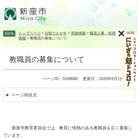
ペ
メ
ー
ニ
ジ
ュ
の
ー
先
を
トップページ
>
分類でさがす
>
市政情報
>
職員人事・採用
>
職員採用
現在地
頭
飛
情報
>
教職員の募集について
で
ば
す。
し
本
て
教職員の募集について
文
本
文
へ
ページID：0109690
更新日：2026年6月1日更新
ページ内目次
新座市教育委員会では、教育に情熱のある教職員を広く募集し
ています。