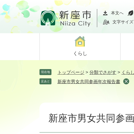
ペ
メ
ー
ニ
本文へ
ジ
ュ
文字サイズ
の
ー
先
を
頭
飛
で
ば
くらし
す。
し
て
本
トップページ
>
分類でさがす
>
くら
現在地
文
新座市男女共同参画年次報告書
足あと
へ
本
文
新座市男女共同参