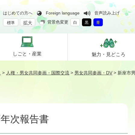
はじめての方へ
Foreign language
音声読み上げ
背景色変更
拡大
白
黒
青
標準
しごと・
産業
魅力・
見どころ
し
>
人権・男女共同参画・国際交流
>
男女共同参画・DV
>
新座市
画年次報告書