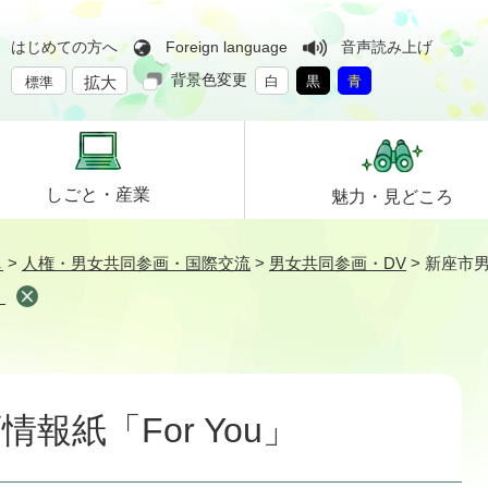
はじめての方へ
Foreign language
音声読み上げ
背景色変更
拡大
白
黒
青
標準
しごと・
産業
魅力・
見どころ
し
>
人権・男女共同参画・国際交流
>
男女共同参画・DV
>
新座市男
」
報紙「For You」