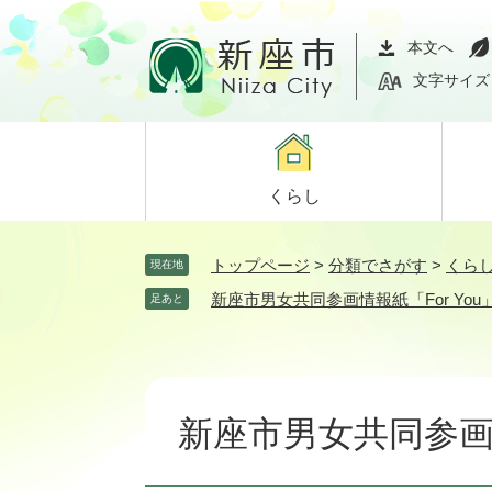
ペ
メ
ー
ニ
本文へ
ジ
ュ
文字サイズ
の
ー
先
を
頭
飛
で
ば
くらし
す。
し
て
本
トップページ
>
分類でさがす
>
くら
現在地
文
新座市男女共同参画情報紙「For You
足あと
へ
本
文
新座市男女共同参画情