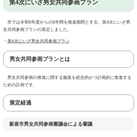
第4次にいざ男女共同参画プラン
市では令和5年度からの5年間を推進期間とする、第4次にいざ男
女共同参画プランの策定しました。
・
第4次にいざ男女共同参画プラン
男女共同参画プランとは
男女共同参画の推進に関する施策を総合的かつ計画的に推進する
ための計画です。
策定経過
新座市男女共同参画審議会による審議