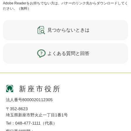
Adobe Readerをお持ちでない方は、バナーのリンク先からダウンロードしてく
ださい。（無料）
見つからないときは
よくある質問と回答
新座市役所
法人番号8000020112305
〒352-8623
埼玉県新座市野火止一丁目1番1号
Tel：048-477-1111（代表）