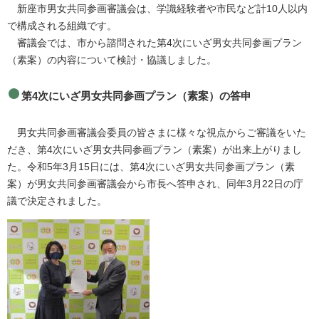
新座市男女共同参画審議会は、学識経験者や市民など計10人以内
で構成される組織です。
審議会では、市から諮問された第4次にいざ男女共同参画プラン
（素案）の内容について検討・協議しました。
第4次にいざ男女共同参画プラン（素案）の答申
男女共同参画審議会委員の皆さまに様々な視点からご審議をいた
だき、第4次にいざ男女共同参画プラン（素案）が出来上がりまし
た。令和5年3月15日には、第4次にいざ男女共同参画プラン（素
案）が男女共同参画審議会から市長へ答申され、同年3月22日の庁
議で決定されました。