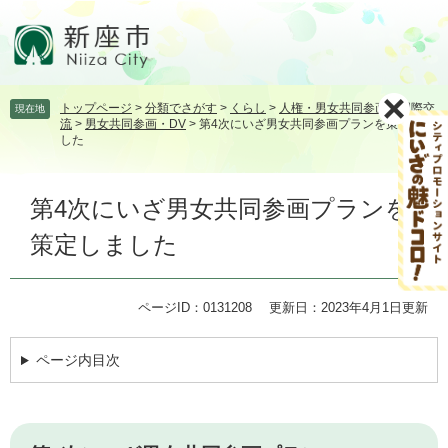
ペ
メ
ー
ニ
ジ
ュ
の
ー
先
を
トップページ
>
分類でさがす
>
くらし
>
人権・男女共同参画・国際交
現在地
頭
飛
流
>
男女共同参画・DV
>
第4次にいざ男女共同参画プランを策定しま
で
ば
した
す。
し
て
本
本
第4次にいざ男女共同参画プランを
文
文
策定しました
へ
ページID：0131208
更新日：2023年4月1日更新
ページ内目次