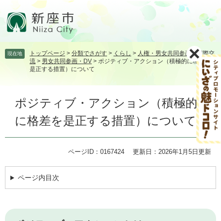
ペ
メ
ー
ニ
ジ
ュ
の
ー
先
を
トップページ
>
分類でさがす
>
くらし
>
人権・男女共同参画・国際交
現在地
頭
飛
流
>
男女共同参画・DV
>
ポジティブ・アクション（積極的に格差を
で
ば
是正する措置）について
す。
し
て
本
本
ポジティブ・アクション（積極的
文
文
に格差を是正する措置）について
へ
ページID：0167424
更新日：2026年1月5日更新
ページ内目次