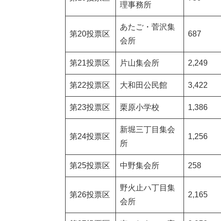
理事務所
あたご・菅沢集
第20投票区
687
会所
第21投票区
片山集会所
2,249
第22投票区
大和田公民館
3,422
第23投票区
栗原小学校
1,386
新堀三丁目集会
第24投票区
1,256
所
第25投票区
中野集会所
258
野火止ハ丁目集
第26投票区
2,165
会所