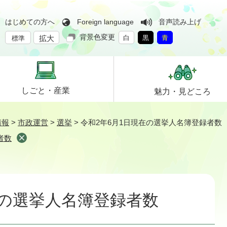
はじめての方へ
Foreign language
音声読み上げ
背景色変更
拡大
白
黒
青
標準
しごと・
産業
魅力・
見どころ
情報
>
市政運営
>
選挙
>
令和2年6月1日現在の選挙人名簿登録者数
者数
在の選挙人名簿登録者数