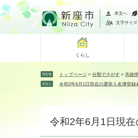
ペ
メ
ー
ニ
本文へ
ジ
ュ
文字サイズ
の
ー
先
を
頭
飛
で
ば
くらし
す。
し
て
本
トップページ
>
分類でさがす
>
市政
現在地
文
令和2年6月1日現在の選挙人名簿登録
足あと
へ
本
文
令和2年6月1日現