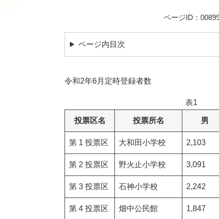
ページID：00899
ページ内目次
令和2年6月定時登録者数
表1
投票区名
投票所名
男
第 1 投票区
大和田小学校
2,103
第 2 投票区
野火止小学校
3,091
第 3 投票区
石神小学校
2,242
第 4 投票区
畑中公民館
1,847