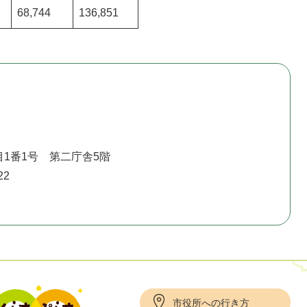
68,744
136,851
1番1号 第二庁舎5階
22
市役所への行き方