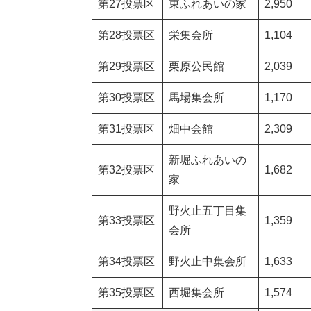
第27投票区
東ふれあいの家
2,950
第28投票区
栄集会所
1,104
第29投票区
栗原公民館
2,039
第30投票区
馬場集会所
1,170
第31投票区
畑中会館
2,309
新堀ふれあいの
第32投票区
1,682
家
野火止五丁目集
第33投票区
1,359
会所
第34投票区
野火止中集会所
1,633
第35投票区
西堀集会所
1,574