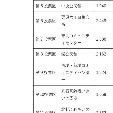
第 5 投票区
中央公民館
1,940
栗原六丁目集会
第 6 投票区
2,449
所
東北コミュニテ
第 7 投票区
2,838
ィセンター
第 8 投票区
栄公民館
2,162
西堀・新堀コミ
第 9 投票区
ュニティセンタ
1,924
ー
八石高齢者いき
第10投票区
1,659
いき広場
北野ふれあいの
第11投票区
2,832