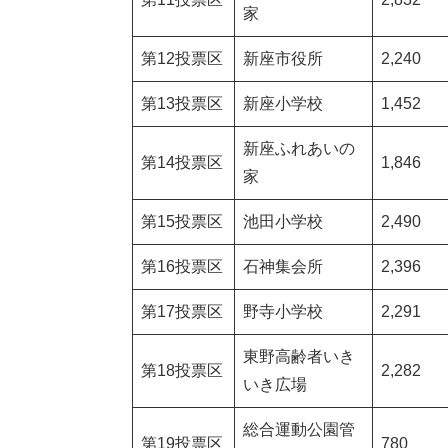
家
第12投票区
新座市役所
2,240
第13投票区
新座小学校
1,452
新座ふれあいの
第14投票区
1,846
家
第15投票区
池田小学校
2,490
第16投票区
石神集会所
2,396
第17投票区
野寺小学校
2,291
東野高齢者いき
第18投票区
2,282
いき広場
総合運動公園管
第19投票区
780