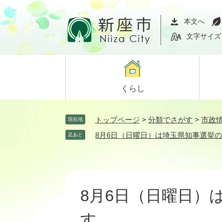
ペ
メ
ー
ニ
本文へ
ジ
ュ
文字サイズ
の
ー
先
を
頭
飛
で
ば
くらし
す。
し
て
本
トップページ
>
分類でさがす
>
市政
現在地
文
8月6日（日曜日）は埼玉県知事選挙
足あと
へ
本
文
8月6日（日曜日）
す