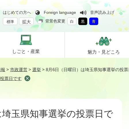
はじめての方へ
Foreign language
音声読み上げ
背景色変更
拡大
白
黒
青
標準
しごと・
産業
魅力・
見どころ
情報
>
市政運営
>
選挙
>
8月6日（日曜日）は埼玉県知事選挙の投票
の投票日です
は埼玉県知事選挙の投票日で