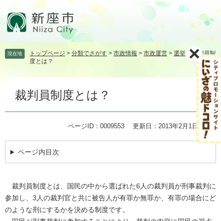
ペ
メ
ー
ニ
ジ
ュ
の
ー
先
を
トップページ
>
分類でさがす
>
市政情報
>
市政運営
>
選挙
>
裁判員制
現在地
頭
飛
度とは？
で
ば
す。
し
本
て
裁判員制度とは？
文
本
文
へ
ページID：0009553
更新日：2013年2月1日更新
ページ内目次
裁判員制度とは、国民の中から選ばれた6人の裁判員が刑事裁判に
参加し、3人の裁判官と共に被告人が有罪か無罪か、有罪の場合にど
のような刑にするかを決める制度です。