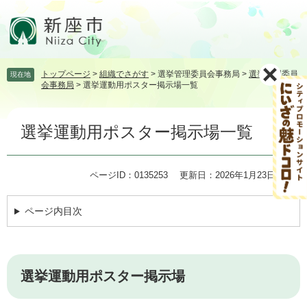
ペ
メ
ー
ニ
ジ
ュ
の
ー
先
を
トップページ
>
組織でさがす
>
選挙管理委員会事務局
>
選挙管理委員
現在地
頭
飛
会事務局
>
選挙運動用ポスター掲示場一覧
で
ば
す。
し
本
て
選挙運動用ポスター掲示場一覧
文
本
文
へ
ページID：0135253
更新日：2026年1月23日更新
ページ内目次
選挙運動用ポスター掲示場