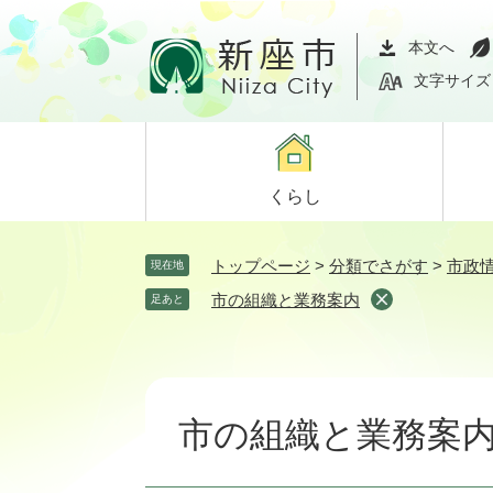
ペ
メ
ー
ニ
本文へ
ジ
ュ
文字サイズ
の
ー
先
を
頭
飛
で
ば
くらし
す。
し
て
本
トップページ
>
分類でさがす
>
市政
現在地
文
市の組織と業務案内
足あと
へ
本
文
市の組織と業務案