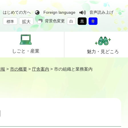
はじめての方へ
Foreign language
音声読み上げ
背景色変更
拡大
白
黒
青
標準
しごと・
産業
魅力・
見どころ
情報
>
市の概要
>
庁舎案内
>
市の組織と業務案内
内