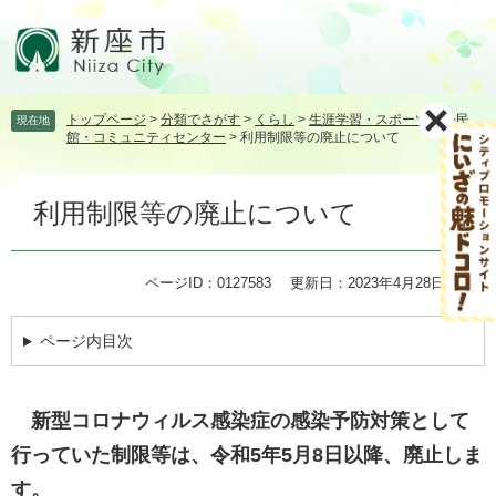
ペ
メ
ー
ニ
ジ
ュ
の
ー
先
を
トップページ
>
分類でさがす
>
くらし
>
生涯学習・スポーツ
>
公民
現在地
頭
飛
館・コミュニティセンター
>
利用制限等の廃止について
で
ば
す。
し
本
て
利用制限等の廃止について
文
本
文
へ
ページID：0127583
更新日：2023年4月28日更新
ページ内目次
新型コロナウィルス感染症の感染予防対策として
行っていた制限等は、令和5年5月8日以降、廃止しま
す。