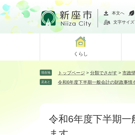
ペ
メ
ー
ニ
本文へ
ジ
ュ
文字サイズ
の
ー
先
を
頭
飛
で
ば
くらし
す。
し
て
本
トップページ
>
分類でさがす
>
市政
現在地
文
令和6年度下半期一般会計の財政事情
足あと
へ
本
文
令和6年度下半期一
ます