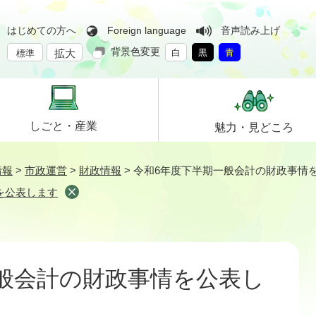
はじめての方へ
Foreign language
音声読み上げ
背景色変更
拡大
白
黒
青
標準
しごと・
産業
魅力・
見どころ
情報
>
市政運営
>
財政情報
>
令和6年度下半期一般会計の財政事情
を公表します
般会計の財政事情を公表し