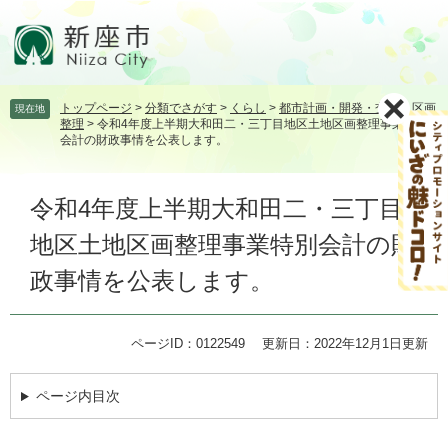
ペ
メ
ー
ニ
ジ
ュ
の
ー
先
を
トップページ
>
分類でさがす
>
くらし
>
都市計画・開発・交通
>
区画
現在地
頭
飛
整理
>
令和4年度上半期大和田二・三丁目地区土地区画整理事業特別
で
ば
会計の財政事情を公表します。
す。
し
て
本
本
令和4年度上半期大和田二・三丁目
文
文
地区土地区画整理事業特別会計の財
へ
政事情を公表します。
ページID：0122549
更新日：2022年12月1日更新
ページ内目次