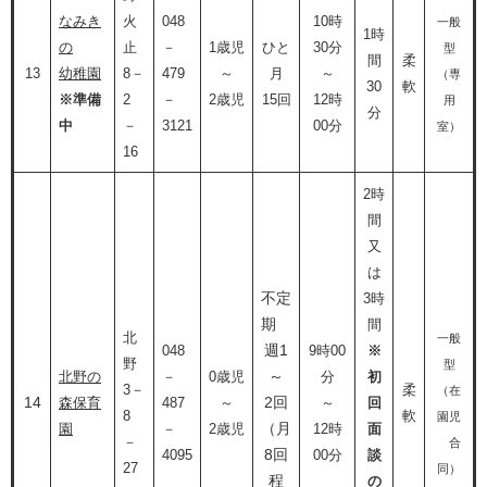
なみき
火
048
10時
一般
1時
の
止
－
1歳児
ひと
30分
型
間
柔
13
幼稚園
8－
479
～
月
～
（専
30
軟
※準備
2
－
2歳児
15回
12時
用
分
中
－
3121
00分
室）
16
2時
間
又
は
不定
3時
期
間
北
一般
週1
048
9時00
※
野
型
～
北野の
－
0歳児
分
初
3－
柔
（在
14
2回
森保育
487
～
～
回
8
軟
園児
（月
園
－
2歳児
12時
面
－
合
8回
4095
00分
談
27
同）
程
の