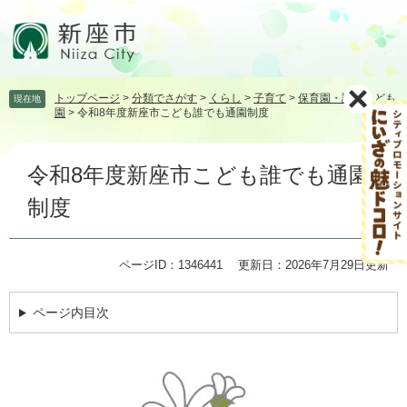
ペ
メ
ー
ニ
ジ
ュ
の
ー
先
を
トップページ
>
分類でさがす
>
くらし
>
子育て
>
保育園・認定こども
現在地
頭
飛
園
>
令和8年度新座市こども誰でも通園制度
で
ば
す。
し
本
て
令和8年度新座市こども誰でも通園
文
本
文
制度
へ
ページID：1346441
更新日：2026年7月29日更新
ページ内目次