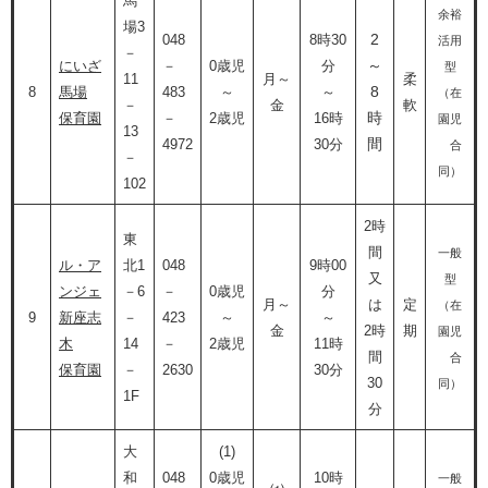
馬
余裕
場3
2
048
8時30
活用
－
～
にいざ
－
0歳児
分
型
11
月～
柔
8
8
馬場
483
～
～
（在
－
金
軟
時
保育園
－
2歳児
16時
園児
13
間​
4972
30分
合
－
同）
102
2時
東
間
一般
ル・ア
北1
048
9時00
又
型
ンジェ
－6
－
0歳児
分
月～
は
定
（在
9
新座志
－
423
～
～
金
2時
期
園児
木
14
－
2歳児
11時
間
合
保育園
－
2630
30分
30
同）
1F
分
大
(1)
和
048
0歳児
10時
一般