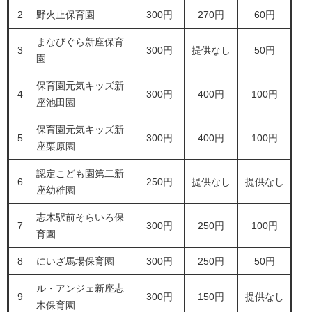
2
野火止保育園
300円
270円
60円
まなびぐら新座保育
3
300円
提供なし
50円
園
保育園元気キッズ新
4
300円
400円
100円
座池田園
保育園元気キッズ新
5
300円
400円
100円
座栗原園
認定こども園第二新
6
250円
提供なし
提供なし
座幼稚園
志木駅前そらいろ保
7
300円
250円
100円
育園
8
にいざ馬場保育園
300円
250円
50円
ル・アンジェ新座志
9
300円
150円
提供なし
木保育園