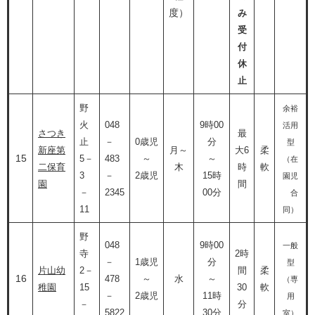
度）​
み
受
付
休
止
野
余裕
火
048
9時00
活用
さつき
最
止
－
0歳児
分
型
新座第
月～
大6
柔
15
5－
483
～
～
（在
二保育
木
時
軟
3
－
2歳児
15時
園児
園
間
－
2345
00分
合
11
同）
野
048
9時00
一般
寺
2時
－
1歳児
分
型
片山幼
2－
間
柔
16
478
～
水
～
（専
稚園
15
30
軟
－
2歳児
11時
用
－
分
5822
30分
室）