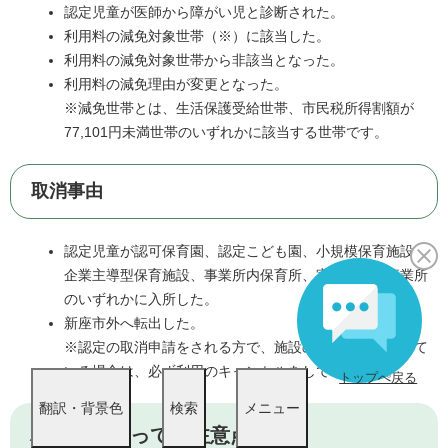
認定児童が医師から障がい児と診断された。
​利用料の減免対象世帯（※）に該当した。
利用料の減免対象世帯から非該当となった。
利用料の減免理由が変更となった。
※減免世帯とは、生活保護受給世帯、市民税所得割額が
77,101円未満世帯のいずれかに該当する世帯です。
取消事由
認定児童が認可保育園、認定こども園、小規模保育施設、
企業主導型保育施設、事業所内保育所、家庭的保育事業所
のいずれかに入所した。
​新座市外へ転出した。
※認定の取消申請をされる方で、施設の利用予約が残って
いる場合は、必ず利用のキャンセルをしてください。
トップへ戻る
翻訳・背景色
検索
メニュー
利用に当たっての注意点