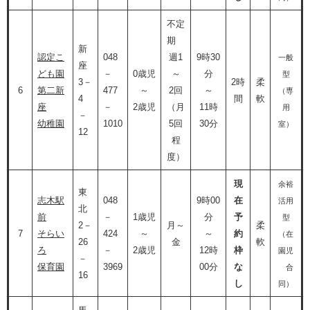
不定
期
新
認定こ
048
週1
9時30
一般
座
ども園
－
0歳児
～
分
型
3－
2時
柔
6
第二新
477
～
2回
～
（専
4
間
軟
座
－
2歳児
（月
11時
用
－
幼稚園
1010
5回
30分
室）
12
程
度）​
現
余裕
東
志木駅
048
9時00
在
活用
北
前
－
1歳児
分
予
型
2－
月～
柔
7
そらい
424
～
～
約
（在
26
金
軟
ろ
－
2歳児
12時
枠
園児
－
保育園
3969
00分
な
合
16
し
同）