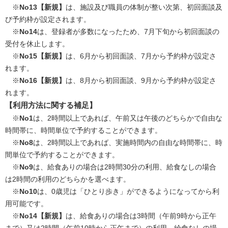
※
No13【新規】
は、施設及び職員の体制が整い次第、初回面談及
び予約枠が設定されます。​​
※
No14
は、登録者が多数になったため、7月下旬から初回面談の
受付を休止します。
※
No15【新規】
は、6月から初回面談、7月から予約枠が設定さ
れます。
※
No16【新規】
は、8月から初回面談、9月から予約枠が設定さ
れます。
【利用方法に関する補足】
※
No1
は、2時間以上であれば、午前又は午後のどちらかで自由な
時間帯に、時間単位で予約することができます。​
※
No8
は、2時間以上であれば、実施時間内の自由な時間帯に、時
間単位で予約することができます。
※
No9
は、給食ありの場合は2時間30分の利用、給食なしの場合
は2時間の利用のどちらかを選べます。
※
No10
は、0歳児は「ひとり歩き」ができるようになってから利
用可能です。
※
No14【新規】
は、給食ありの場合は3時間（午前9時から正午