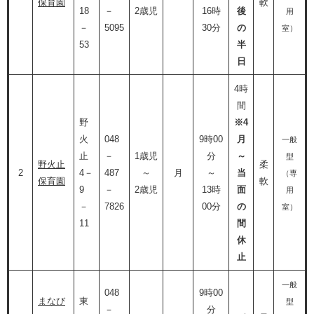
保育園
軟
18
－
2歳児
16時
後
用
－
5095
30分
の
室）
53
半
日
4時
間
野
※4
火
048
9時00
月
一般
止
－
1歳児
分
～
型
野火止
柔
2
4－
487
～
月
～
当
（専
保育園
軟
9
－
2歳児
13時
面
用
－
7826
00分
の
室）
11
間
休
止
一般
048
9時00
まなび
東
型
－
分