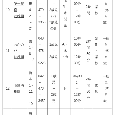
⑴
第一新
田
－
～
00分
型
月・
2時
柔
10
座
4－
479
2歳児
～
（専
水
間
軟
幼稚園
2
－
（2）
12時
用
⑵
－
3366
2歳児
00分
室）
金
24
のみ
048
10時
定
一般
東
2時
わかの
－
1歳児
火・
00分
期
型
1－
間
11
び
478
～​
水
～
・
（専
8
30
幼稚園
－
2歳児
・金
12時
柔
用
－2
分
5223
30分
軟
室）
野
1歳
042
9時30
一般
寺
2時
児
－
分
型
明彩幼
1－
間
柔
～
12
473
月
～
（専
稚園
11
30
軟
2歳
－
12時
用
－
分
児​
3452
00分
室）
10
野