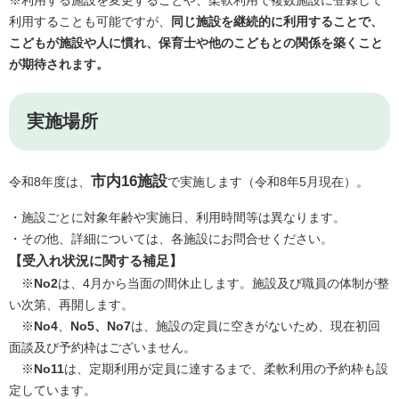
※利用する施設を変更することや、柔軟利用で複数施設に登録して
利用することも可能ですが、
同じ施設を継続的に利用することで、
こどもが施設や人に慣れ、保育士や他のこどもとの関係を築くこと
が期待されます。
実施場所
市内16施設
令和8年度は、
で実施します（令和8年5月現在）。
・施設ごとに対象年齢や実施日、利用時間等は異なります。
・その他、詳細については、各施設にお問合せください。​
【受入れ状況に関する補足】
※
No2
は、4月から当面の間休止します。施設及び職員の体制が整
い次第、再開します。
※
No4
、
No5、No7
は、施設の定員に空きがないため、現在初回
面談及び予約枠はございません。
※
No11
は、定期利用が定員に達するまで、柔軟利用の予約枠も設
定しています。