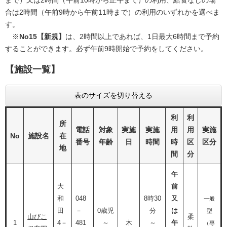
まで）又は2時間（午前10時から正午まで）の利用、給食なしの場
合は2時間（午前9時から午前11時まで）の利用のいずれかを選べま
す。
※
No15【新規】
は、2時間以上であれば、1日最大6時間まで予約
することができます。必ず午前9時開始で予約をしてください。
【施設一覧】
表のサイズを切り替える
利
利
所
電話
対象
実施
実施
用
用
実施
No
施設名
在
番号
年齢
日
時間
時
区
区分
地
間
分
午
大
前
和
048
8時30
又
一般
田
－
0歳児
分
は
型
山びこ
柔
1
4－
481
～
木
～
午
（専