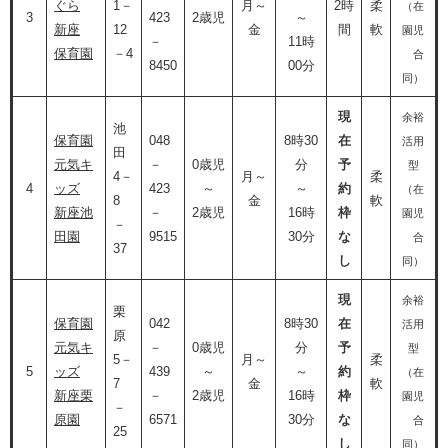
ぐら
1－
月～
2時
柔
（在
3
423
2歳児
～
新座
12
金
間
軟
園児
－
11時
保育園
－4
合
8450
00分
同）
現
余裕
池
保育園
048
8時30
在
活用
田
元気キ
－
0歳児
分
予
型
4－
月～
柔
4
ッズ
423
～
～
約
（在
8
金
軟
新座池
－
2歳児
16時
枠
園児
－
田園
9515
30分
な
合
37
し
同）
現
余裕
栗
保育園
042
8時30
在
活用
原
元気キ
－
0歳児
分
予
型
5－
月～
柔
5
ッズ
439
～
～
約
（在
7
金
軟
新座栗
－
2歳児
16時
枠
園児
－
原園
6571
30分
な
合
25
し
同）