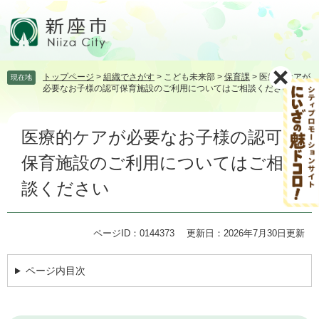
ペ
メ
ー
ニ
ジ
ュ
の
ー
先
を
トップページ
>
組織でさがす
>
こども未来部
>
保育課
>
医療的ケアが
現在地
頭
飛
必要なお子様の認可保育施設のご利用についてはご相談ください
で
ば
す。
し
本
て
医療的ケアが必要なお子様の認可
文
本
文
保育施設のご利用についてはご相
へ
談ください
ページID：0144373
更新日：2026年7月30日更新
ページ内目次