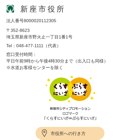
新座市役所
法人番号8000020112305
〒352-8623
埼玉県新座市野火止一丁目1番1号
Tel：048-477-1111（代表）
窓口受付時間：
平日午前9時から午後4時30分まで（出入口も同様）
※水道お客様センターを除く
市役所への行き方