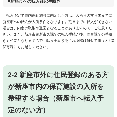
■新座市への転入後の手続き
転入予定で市内保育施設に内定した方は、入所月の前月末までに
新座市への転入が入所条件となります。期日までに転入ができない
場合は、内定の取消や退園となることがありますので、ご注意くだ
さい。また、新座市役所市民課での転入手続き後、保育課での手続
きも必要となりますので、転入手続きをされる際は併せて市役所2階
保育課にもお越しください。
2-2 新座市外に住民登録のある方
が新座市内の保育施設の入所を
希望する場合（新座市へ転入予
定のない方）