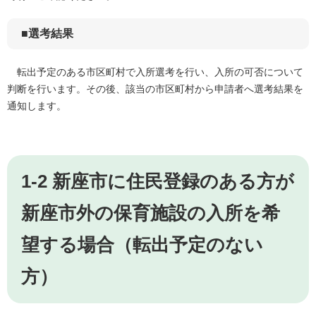
■選考結果
転出予定のある市区町村で入所選考を行い、入所の可否について
判断を行います。その後、該当の市区町村から申請者へ選考結果を
通知します。
1-2 新座市に住民登録のある方が
新座市外の保育施設の入所を希
望する場合（転出予定のない
方）