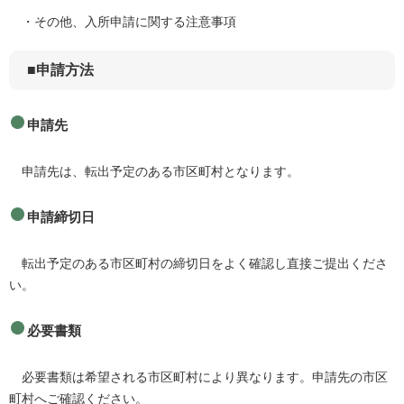
・その他、入所申請に関する注意事項
■申請方法
申請先
申請先は、転出予定のある市区町村となります。
申請締切日
転出予定のある市区町村の締切日をよく確認し直接ご提出くださ
い。
必要書類
必要書類は希望される市区町村により異なります。申請先の市区
町村へご確認ください。