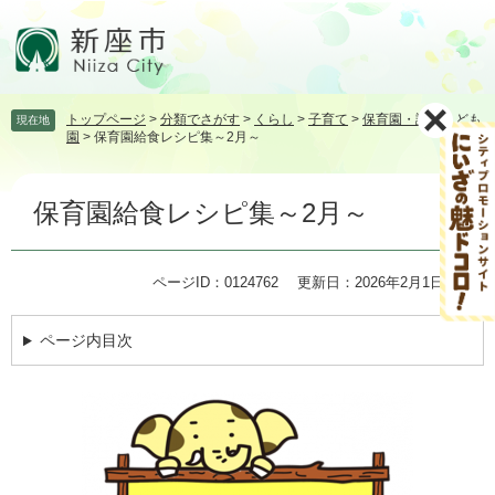
ペ
メ
ー
ニ
ジ
ュ
の
ー
先
を
トップページ
>
分類でさがす
>
くらし
>
子育て
>
保育園・認定こども
現在地
頭
飛
園
>
保育園給食レシピ集～2月～
で
ば
す。
し
本
て
保育園給食レシピ集～2月～
文
本
文
へ
ページID：0124762
更新日：2026年2月1日更新
ページ内目次