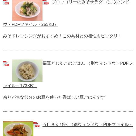
ブロッコリーのみそサラダ （別ウィンド
ウ・PDFファイル・253KB）
みそドレッシングがおすすめ！この具材との相性もピッタリ！
福豆とじゃこのごはん （別ウィンドウ・PDFフ
ァイル・173KB）
余りがちな節分のお豆を使った香ばしい豆ごはんです
五目きんぴら （別ウィンドウ・PDFファイル・