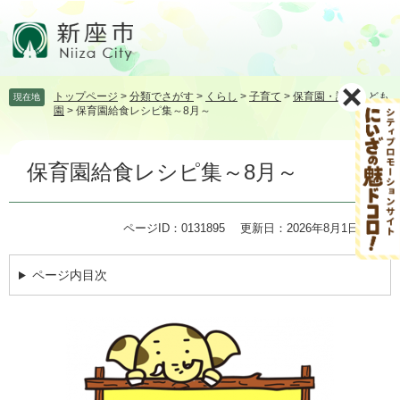
ペ
メ
ー
ニ
ジ
ュ
の
ー
先
を
トップページ
>
分類でさがす
>
くらし
>
子育て
>
保育園・認定こども
現在地
頭
飛
園
>
保育園給食レシピ集～8月～
で
ば
す。
し
本
て
保育園給食レシピ集～8月～
文
本
文
へ
ページID：0131895
更新日：2026年8月1日更新
ページ内目次