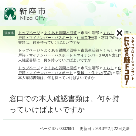
ペ
メ
ー
ニ
ジ
ュ
の
ー
先
を
トップページ
>
よくある質問と回答
>
市民生活部
>
くらし
>
住民票・
現在地
頭
飛
戸籍・マイナンバー・パスポート
>
住民票(FAQ)
>
窓口での本人確認
で
ば
書類は、何を持っていけばよいですか
す。
し
トップページ
>
よくある質問と回答
>
市民生活部
>
くらし
>
住民票・
て
戸籍・マイナンバー・パスポート
>
マイナンバー(FAQ)
>
窓口での本
本
人確認書類は、何を持っていけばよいですか
文
トップページ
>
よくある質問と回答
>
市民生活部
>
くらし
>
住民票・
へ
戸籍・マイナンバー・パスポート
>
引越し・住まい(FAQ)
>
窓口での
本人確認書類は、何を持っていけばよいですか
本
窓口での本人確認書類は、何を持
文
っていけばよいですか
ページID：0002881
更新日：2013年2月22日更新