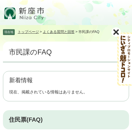
ペ
メ
ー
ニ
ジ
ュ
の
ー
先
を
トップページ
>
よくある質問と回答
>
市民課のFAQ
現在地
頭
飛
で
ば
本
す。
し
市民課のFAQ
文
て
本
文
へ
新着情報
現在、掲載されている情報はありません。
住民票(FAQ)