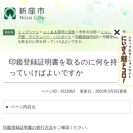
ペ
メ
ー
ニ
ジ
ュ
の
ー
先
を
トップページ
>
よくある質問と回答
>
市民生活部
>
くらし
>
住民票・
現在地
頭
飛
戸籍・マイナンバー・パスポート
>
印鑑登録(FAQ)
>
印鑑登録証明書
で
ば
を取るのに何を持っていけばよいですか
す。
し
て
本
本
印鑑登録証明書を取るのに何を持
文
文
っていけばよいですか
へ
ページID：0112063
更新日：2022年3月3日更新
ページ内目次
印鑑登録証明書の発行方法
をご確認ください。