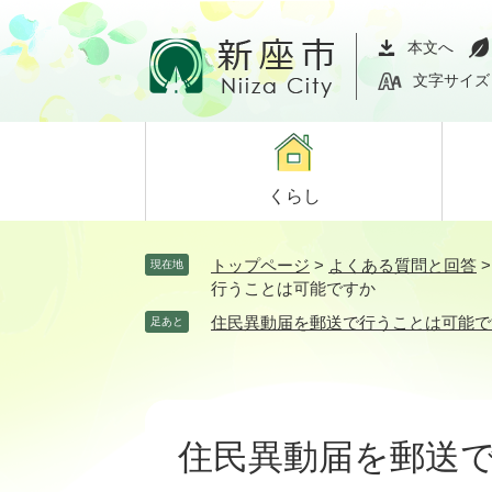
ペ
メ
ー
ニ
本文へ
ジ
ュ
文字サイズ
の
ー
先
を
頭
飛
で
ば
くらし
す。
し
て
本
トップページ
>
よくある質問と回答
現在地
文
行うことは可能ですか
へ
住民異動届を郵送で行うことは可能で
足あと
本
文
住民異動届を郵送