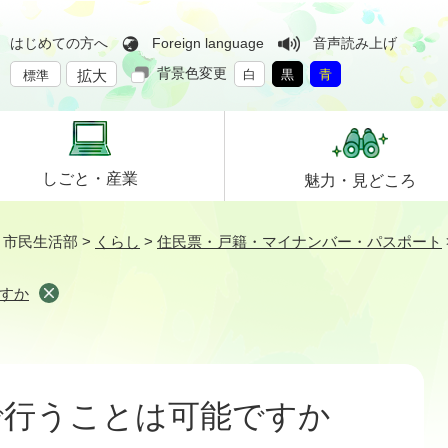
はじめての方へ
Foreign language
音声読み上げ
背景色変更
拡大
白
黒
青
標準
しごと・
産業
魅力・
見どころ
>
市民生活部
>
くらし
>
住民票・戸籍・マイナンバー・パスポート
すか
で行うことは可能ですか