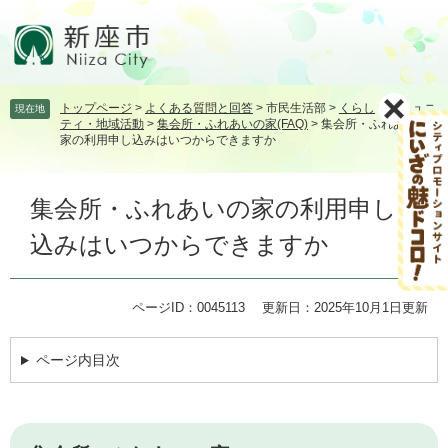
ペ
メ
ー
ニ
ジ
ュ
の
ー
先
を
トップページ
>
よくある質問と回答
>
市民生活部
>
くらし
>
コミュニ
現在地
頭
飛
ティ・地域活動
>
集会所・ふれあいの家(FAQ)
>
集会所・ふれあいの
で
ば
家の利用申し込みはいつからできますか
す。
し
て
本
本
集会所・ふれあいの家の利用申し
文
文
込みはいつからできますか
へ
ページID：0045113
更新日：2025年10月1日更新
ページ内目次