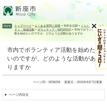
ペ
メ
ー
ニ
ジ
ュ
の
ー
先
を
トップページ
>
よくある質問と回答
>
市民生活部
>
くらし
>
コミュニ
現在地
頭
飛
ティ・地域活動
>
ボランティア・NPO(FAQ)
>
市内でボランティア活
で
ば
動を始めたいのですが、どのような活動がありますか
す。
し
て
本
本
市内でボランティア活動を始めた
文
文
いのですが、どのような活動があ
へ
りますか
ページID：0039259
更新日：2015年9月7日更新
ページ内目次