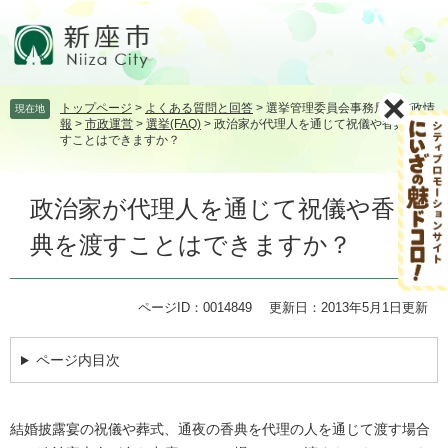
ペ
メ
ー
ニ
ジ
ュ
の
ー
先
を
トップページ
>
よくある質問と回答
>
選挙管理委員会事務局
>
市政情
現在地
頭
飛
報
>
市政運営
>
選挙(FAQ)
>
政治家が代理人を通じて祝儀や香典を渡
で
ば
すことはできますか？
す。
し
て
本
本
政治家が代理人を通じて祝儀や香
文
文
典を渡すことはできますか？
へ
ページID：0014849
更新日：2013年5月1日更新
ページ内目次
結婚披露宴の祝儀や葬式、通夜の香典を代理の人を通じて渡す場合