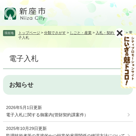
ペ
メ
ー
ニ
ジ
ュ
の
ー
先
を
トップページ
>
分類でさがす
>
しごと・産業
>
入札・契約・検査
>
電
現在地
頭
飛
子入札
で
ば
す。
し
本
て
電子入札
文
本
文
へ
お知らせ
2026年5月1日更新
電子入札に関する御案内(管財契約課案件）
2025年10月29日更新
監理技術者等の直接的かつ恒常的雇用関係の確認方法について