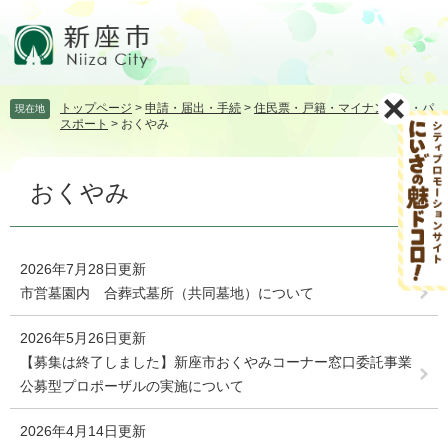
ペ
メ
ー
ニ
ジ
ュ
の
ー
先
を
トップページ
>
申請・届出・手続
>
住民票・戸籍・マイナンバー・パ
現在地
頭
飛
スポート
>
おくやみ
で
ば
す。
し
本
て
おくやみ
文
本
文
へ
2026年7月28日更新
市営墓園内 合葬式墓所（共同墓地）について
2026年5月26日更新
【募集は終了しました】新座市おくやみコーナー窓口委託事業
公募型プロポーザルの実施について
2026年4月14日更新