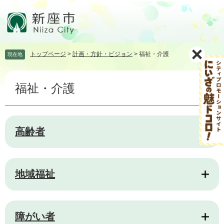
ペ
メ
ー
ニ
ジ
ュ
の
ー
先
を
トップページ
>
計画・方針・ビジョン
>
福祉・介護
現在地
頭
飛
で
ば
本
す。
し
福祉・介護
文
て
本
文
へ
高齢者
地域福祉
障がい者