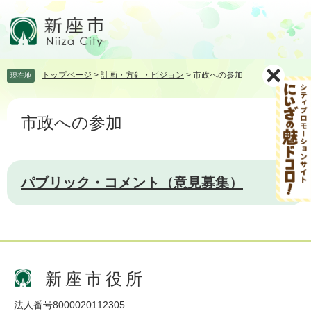
ペ
メ
ー
ニ
ジ
ュ
の
ー
先
を
トップページ
>
計画・方針・ビジョン
>
市政への参加
現在地
頭
飛
で
ば
本
す。
し
市政への参加
文
て
本
文
へ
パブリック・コメント（意見募集）
新座市役所
法人番号8000020112305