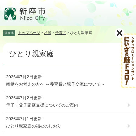
ペ
メ
ー
ニ
ジ
ュ
の
ー
先
を
トップページ
>
相談
>
子育て
>
ひとり親家庭
現在地
頭
飛
で
ば
本
す。
し
ひとり親家庭
文
て
本
文
へ
2026年7月2日更新
離婚をお考えの方へ ～養育費と親子交流について～
2026年7月2日更新
母子・父子家庭支援についてのご案内
2026年7月1日更新
ひとり親家庭の福祉のしおり