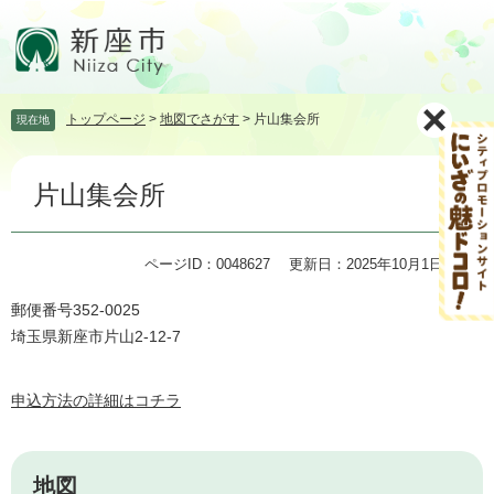
ペ
メ
ー
ニ
ジ
ュ
の
ー
先
を
トップページ
>
地図でさがす
>
片山集会所
現在地
頭
飛
で
ば
本
す。
し
片山集会所
文
て
本
文
ページID：0048627
更新日：2025年10月1日更新
へ
郵便番号352-0025
埼玉県新座市片山2-12-7
申込方法の詳細はコチラ
地図