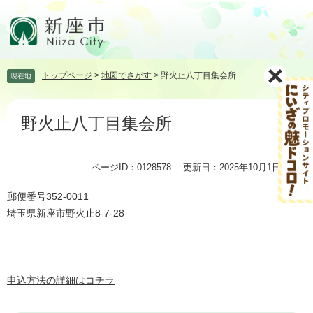
ペ
メ
ー
ニ
ジ
ュ
の
ー
先
を
トップページ
>
地図でさがす
>
野火止八丁目集会所
現在地
頭
飛
で
ば
本
す。
し
野火止八丁目集会所
文
て
本
文
ページID：0128578
更新日：2025年10月1日更新
へ
郵便番号352-0011
埼玉県新座市野火止8-7-28
申込方法の詳細はコチラ