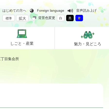
はじめての方へ
Foreign language
音声読み上げ
背景色変更
拡大
白
黒
青
標準
しごと・
産業
魅力・
見どころ
三丁目集会所