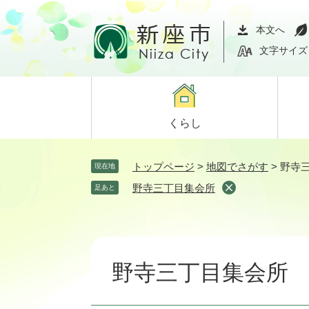
ペ
メ
ー
ニ
本文へ
ジ
ュ
文字サイズ
の
ー
先
を
頭
飛
で
ば
くらし
す。
し
て
本
トップページ
>
地図でさがす
>
野寺
現在地
文
野寺三丁目集会所
足あと
へ
本
文
野寺三丁目集会所