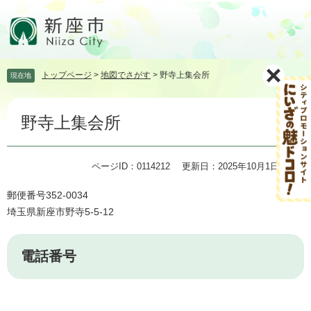
ペ
メ
ー
ニ
ジ
ュ
の
ー
先
を
トップページ
>
地図でさがす
>
野寺上集会所
現在地
頭
飛
で
ば
本
す。
し
野寺上集会所
文
て
本
文
ページID：0114212
更新日：2025年10月1日更新
へ
郵便番号352-0034
埼玉県新座市野寺5-5-12
電話番号