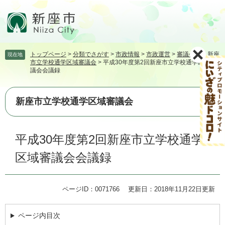
ペ
メ
ー
ニ
ジ
ュ
の
ー
先
を
トップページ
>
分類でさがす
>
市政情報
>
市政運営
>
審議会等
>
新座
現在地
頭
飛
市立学校通学区域審議会
>
平成30年度第2回新座市立学校通学区域審
で
ば
議会会議録
す。
し
て
本
新座市立学校通学区域審議会
文
へ
本
平成30年度第2回新座市立学校通学
文
区域審議会会議録
ページID：0071766
更新日：2018年11月22日更新
ページ内目次