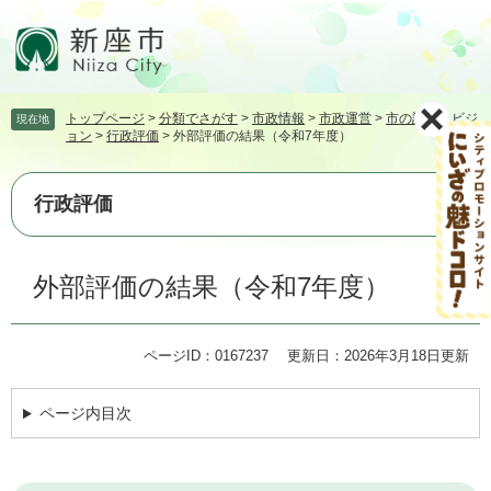
ペ
メ
ー
ニ
ジ
ュ
の
ー
先
を
トップページ
>
分類でさがす
>
市政情報
>
市政運営
>
市の計画・ビジ
現在地
頭
飛
ョン
>
行政評価
>
外部評価の結果（令和7年度）
で
ば
す。
し
て
行政評価
本
文
本
へ
外部評価の結果（令和7年度）
文
ページID：0167237
更新日：2026年3月18日更新
ページ内目次