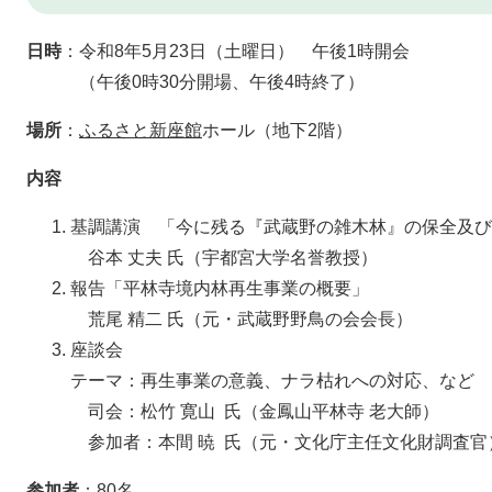
日時
：令和8年5月23日（土曜日） 午後1時開会
（午後0時30分開場、午後4時終了）
場所
：
ふるさと新座館
ホール（地下2階）
内容
基調講演 「今に残る『武蔵野の雑木林』の保全及び
谷本 丈夫 氏（宇都宮大学名誉教授）
報告「平林寺境内林再生事業の概要」
荒尾 精二 氏（元・武蔵野野鳥の会会長）
座談会
テーマ：再生事業の意義、ナラ枯れへの対応、など
司会：松竹 寛山 氏（金鳳山平林寺 老大師）
参加者：本間 暁 氏（元・文化庁主任文化財調査官
参加者
：80名