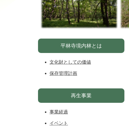
平林寺境内林とは
文化財としての価値
保存管理計画
再生事業
事業経過
イベント