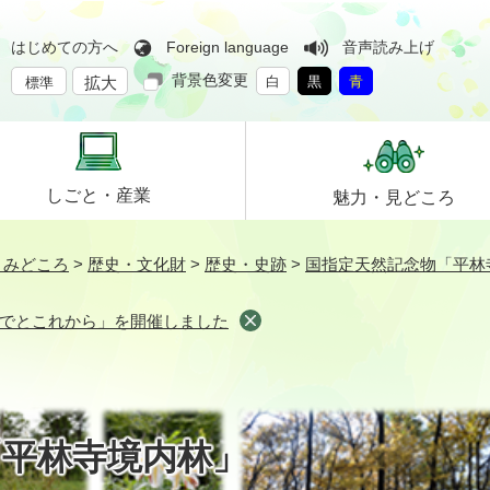
はじめての方へ
Foreign language
音声読み上げ
背景色変更
拡大
白
黒
青
標準
しごと・
産業
魅力・
見どころ
・みどころ
>
歴史・文化財
>
歴史・史跡
>
国指定天然記念物「平林
でとこれから」を開催しました
「平林寺境内林」