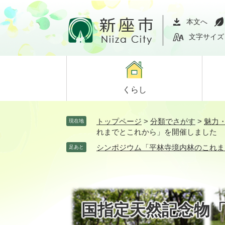
ペ
メ
ー
ニ
本文へ
ジ
ュ
文字サイズ
の
ー
先
を
頭
飛
で
ば
くらし
す。
し
て
本
トップページ
>
分類でさがす
>
魅力
現在地
文
れまでとこれから」を開催しました
へ
シンポジウム「平林寺境内林のこれま
足あと
国指定天然記念物