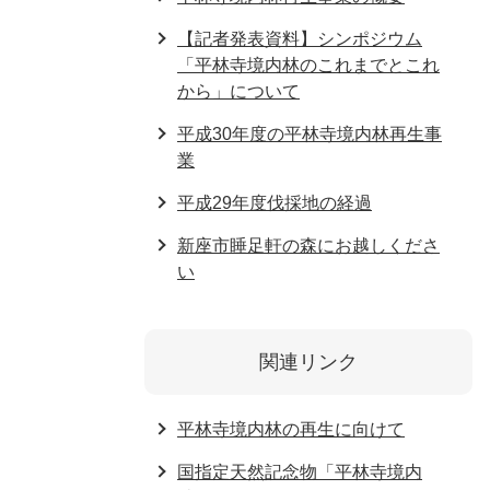
【記者発表資料】シンポジウム
「平林寺境内林のこれまでとこれ
から」について
平成30年度の平林寺境内林再生事
業
平成29年度伐採地の経過
新座市睡足軒の森にお越しくださ
い
関連リンク
平林寺境内林の再生に向けて
国指定天然記念物「平林寺境内