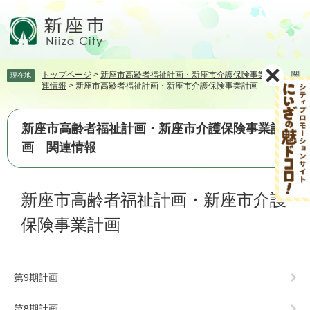
ペ
メ
ー
ニ
ジ
ュ
の
ー
先
を
トップページ
>
新座市高齢者福祉計画・新座市介護保険事業計画 関
現在地
頭
飛
連情報
>
新座市高齢者福祉計画・新座市介護保険事業計画
で
ば
す。
し
て
新座市高齢者福祉計画・新座市介護保険事業計
本
画 関連情報
文
へ
本
新座市高齢者福祉計画・新座市介護
文
保険事業計画
第9期計画
第8期計画