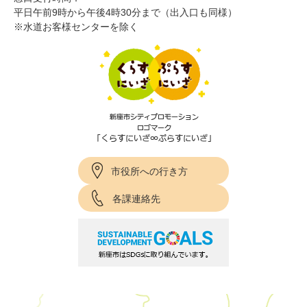
平日午前9時から午後4時30分まで（出入口も同様）
※水道お客様センターを除く
市役所への行き方
各課連絡先