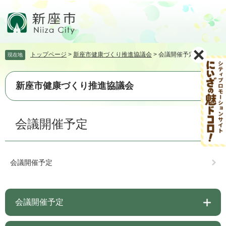
ペ
メ
ー
ニ
ジ
ュ
の
ー
先
を
トップページ
>
新座市健康づくり推進協議会
>
会議開催予定
現在地
頭
飛
で
ば
す。
し
新座市健康づくり推進協議会
て
本
文
本
会議開催予定
へ
文
会議開催予定
会議開催予定