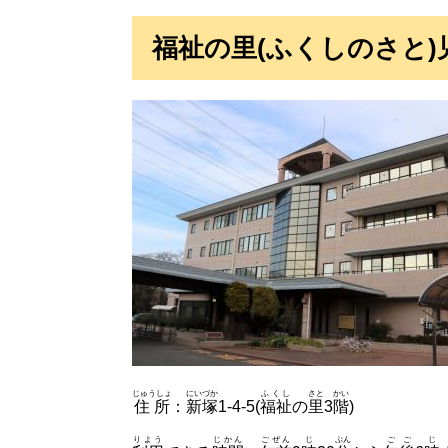
福祉の里(ふくしのさと)
じゅうしょ
にいづか
ふくし
さと
かい
住所
：
新塚
1-4-5(
福祉
の
里
3
階
)
りよう
じかん
ごぜん
じ
ぷん
ごご
じ