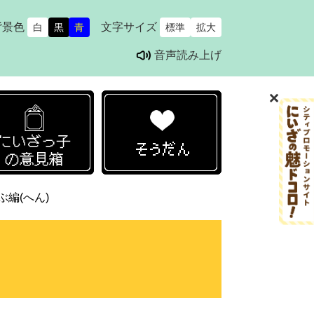
背景色
文字サイズ
白
黒
青
標準
拡大
音声読み上げ
キリンのひみつのへや
新座はかせになろう！
そうだん
ぶ編(へん)