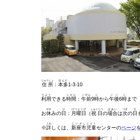
じゅうしょ
ほんだ
住所
：
本多
1-3-10
りよう
じかん
ごぜん
じ
ごご
じ
利用
できる
時間
：
午前
9
時
から
午後
6
時
まで
やす
ひ
げつようび
しゅくじつ
ばあい
つぎ
ひ
お
休
みの
日
：
月曜日
（
祝日
の
場合
は
次
の
日
くわ
にいざし
じどう
※
詳
しくは、
新座市
児童
センターの
ページ