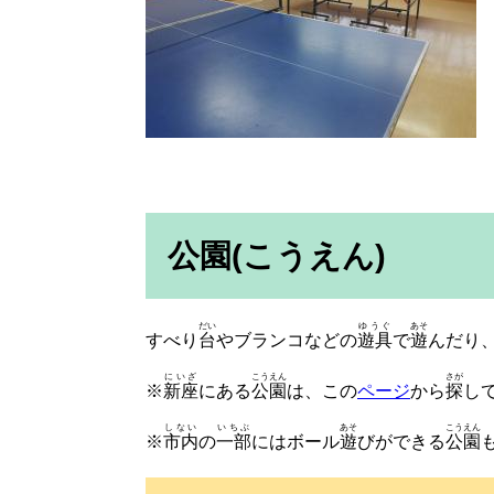
◀
公園(こうえん)
だい
ゆうぐ
あそ
すべり
台
やブランコなどの
遊具
で
遊
んだり
にいざ
こうえん
さが
※
新座
にある
公園
は、この
ページ
から
探
し
しない
いちぶ
あそ
こうえん
※
市内
の
一部
にはボール
遊
びができる
公園