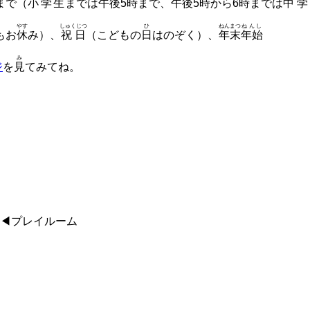
まで（
小学生
までは
午後
5
時
まで、
午後
5
時
から6
時
までは
中学
やす
しゅくじつ
ひ
ねんまつ
ねんし
もお
休
み）、
祝日
（こどもの
日
はのぞく）、
年末
年始
み
ジ
を
見
てみてね。
◀プレイルーム