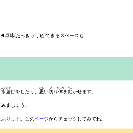
卓球(たっきゅう)ができるスペースも
みずあそ
おも
き
からだ
うご
、
水遊
びをしたり、
思
い
切
り
体
を
動
かせます。
てみましょう。
もあります。この
ページ
からチェックしてみてね。