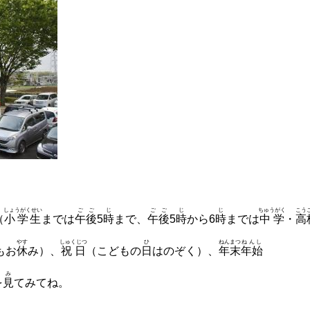
しょうがくせい
ごご
じ
ごご
じ
じ
ちゅうがく
こう
（
小学生
までは
午後
5
時
まで、
午後
5
時
から6
時
までは
中学
・
高
やす
しゅくじつ
ひ
ねんまつ
ねんし
もお
休
み）、
祝日
（こどもの
日
はのぞく）、
年末
年始
み
を
見
てみてね。