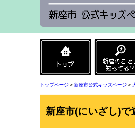
ペ
メ
ー
ニ
ジ
ュ
の
ー
先
を
頭
飛
トップ
で
ば
す。
し
て
本
文
トップページ
>
新座市公式キッズページ
>
へ
本
文
新座市(にいざし)で