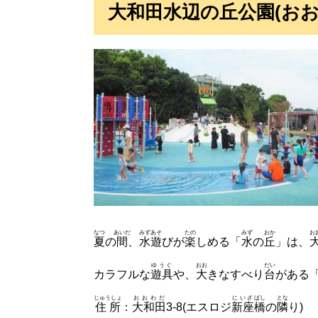
大和田水辺の丘公園(お
なつ
あいだ
みずあそ
たの
みず
おか
お
夏
の
間
、
水遊
びが
楽
しめる「
水
の
丘
」は、
ゆうぐ
おお
だい
カラフルな
遊具
や、
大
きなすべり
台
がある
じゅうしょ
おおわだ
にいざ
ばし
とな
住所
：
大和田
3-8(エスロジ
新座
橋
の
隣
り)