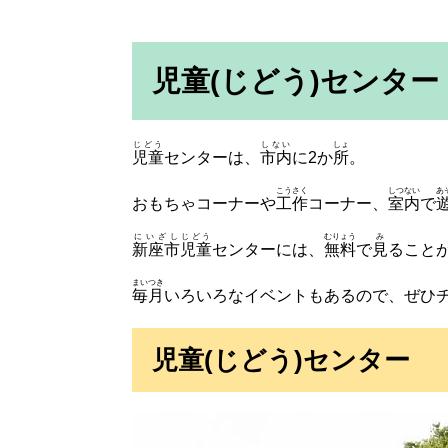
児童(じどう)センター
じどう
しない
しょ
児童
センターは、
市内
に2か
所
。
こうさく
しつない
あ
おもちゃコーナーや
工作
コーナー、
室内
で
にいざし
じどう
むりょう
み
新座市
児童
センターには、
無料
で
見
ること
まいつき
毎月
いろいろなイベントもあるので、ぜひ
児童(じどう)センター