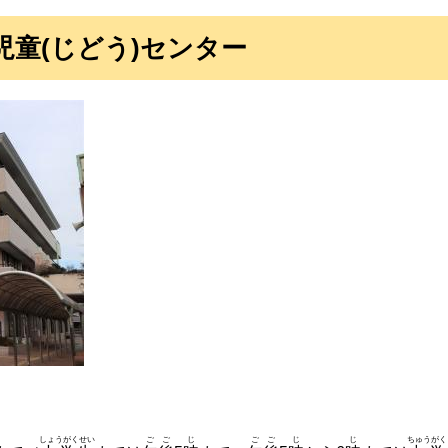
児童(じどう)センター
しょうがくせい
ごご
じ
ごご
じ
じ
ちゅうがく