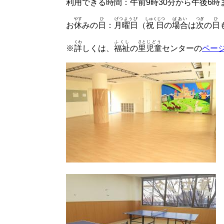
利用
できる
時間
：
午前
9
時
30
分
から
午後
6
時
やす
ひ
げつようび
しゅくじつ
ばあい
つぎ
ひ
お
休
みの
日
：
月曜日
（
祝日
の
場合
は
次
の
日
くわ
ふくし
さと
じどう
※
詳
しくは、
福祉
の
里
児童
センターの
ペー