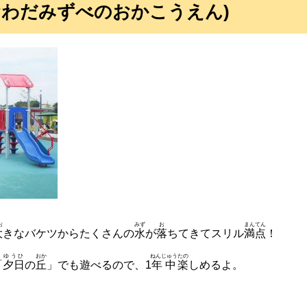
おわだみずべのおかこうえん)
お
みず
お
まんてん
大
きなバケツからたくさんの
水
が
落
ちてきてスリル
満点
！
ゆうひ
おか
ねんじゅう
たの
「
夕日
の
丘
」でも遊べるので、1
年中
楽
しめるよ。