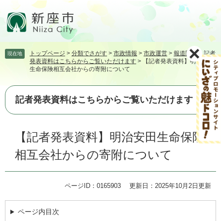
ペ
メ
ー
ニ
ジ
ュ
の
ー
先
を
トップページ
>
分類でさがす
>
市政情報
>
市政運営
>
報道関係
>
記者
現在地
頭
飛
発表資料はこちらからご覧いただけます
>
【記者発表資料】明治安田
で
ば
生命保険相互会社からの寄附について
す。
し
て
本
記者発表資料はこちらからご覧いただけます
文
へ
本
【記者発表資料】明治安田生命保険
文
相互会社からの寄附について
ページID：0165903
更新日：2025年10月2日更新
ページ内目次