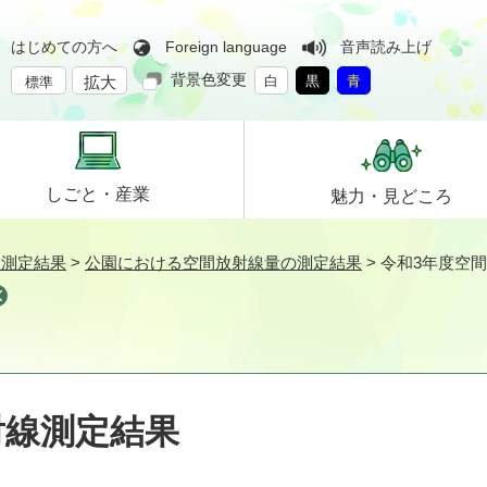
はじめての方へ
Foreign language
音声読み上げ
背景色変更
拡大
白
黒
青
標準
しごと・
産業
魅力・
見どころ
線測定結果
>
公園における空間放射線量の測定結果
>
令和3年度空
射線測定結果