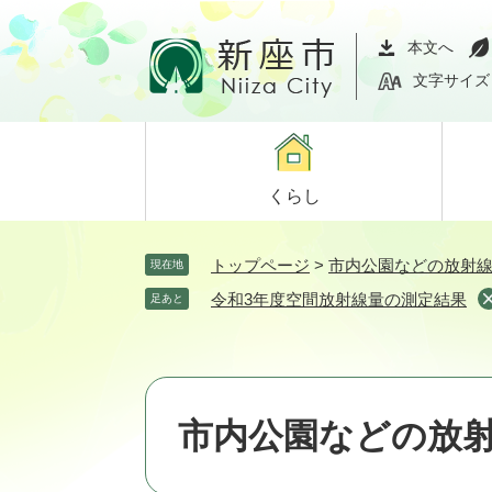
ペ
メ
ー
ニ
本文へ
ジ
ュ
文字サイズ
の
ー
先
を
頭
飛
で
ば
くらし
す。
し
て
本
トップページ
>
市内公園などの放射
現在地
文
令和3年度空間放射線量の測定結果
足あと
へ
市内公園などの放