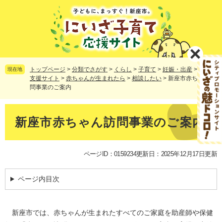
ペ
メ
ー
ニ
ジ
ュ
の
ー
先
を
頭
飛
で
ば
トップページ
>
分類でさがす
>
くらし
>
子育て
>
妊娠・出産
>
子育て
現在地
す。
し
支援サイト
>
赤ちゃんが生まれたら
>
相談したい
>
新座市赤ちゃん訪
問事業のご案内
て
本
文
本
へ
文
新座市赤ちゃん訪問事業のご案内
ページID：0159234
更新日：2025年12月17日更新
ページ内目次
新座市では、赤ちゃんが生まれたすべてのご家庭を助産師や保健