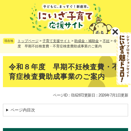
ペ
メ
ー
ニ
ジ
ュ
の
ー
先
を
頭
飛
で
ば
トップページ
>
子育て支援サイト
>
助成金・補助金
>
不妊
>
令和８年
現在地
す。
し
度 早期不妊検査費・不育症検査費助成事業のご案内
て
本
本
文
文
令和８年度 早期不妊検査費・不
へ
育症検査費助成事業のご案内
ページID：0162872
更新日：2026年7月1日更新
ページ内目次