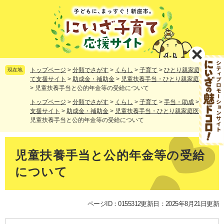
ペ
メ
ー
ニ
ジ
ュ
の
ー
先
を
頭
飛
で
ば
トップページ
>
分類でさがす
>
くらし
>
子育て
>
ひとり親家庭
>
子育
現在地
す。
し
て支援サイト
>
助成金・補助金
>
児童扶養手当・ひとり親家庭医療費
>
児童扶養手当と公的年金等の受給について
て
本
トップページ
>
分類でさがす
>
くらし
>
子育て
>
手当・助成
>
子育て
文
支援サイト
>
助成金・補助金
>
児童扶養手当・ひとり親家庭医療費
>
へ
児童扶養手当と公的年金等の受給について
本
文
児童扶養手当と公的年金等の受給
について
ページID：0155312
更新日：2025年8月21日更新