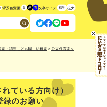
白
黒
青
標準
背景色変更
文字サイズ
拡大
育園・認定こども園・幼稚園
>
公立保育園を
い
されている方向け）
登録のお願い