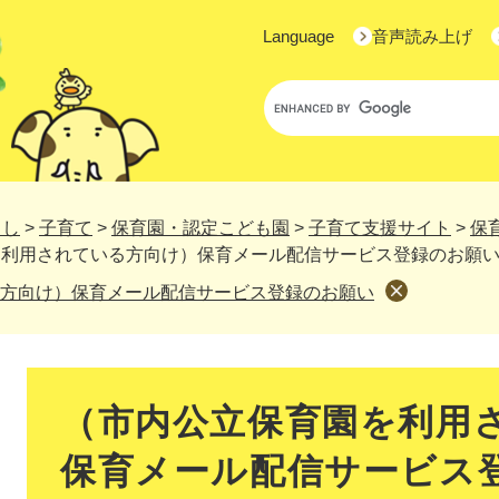
Language
音声読み上げ
Google
カ
ス
タ
ム
検
らし
>
子育て
>
保育園・認定こども園
>
子育て支援サイト
>
保
索
を利用されている方向け）保育メール配信サービス登録のお願
方向け）保育メール配信サービス登録のお願い
本
文
（市内公立保育園を利用
保育メール配信サービス