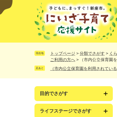
ペ
メ
ー
ニ
ジ
ュ
の
ー
先
を
頭
飛
で
ば
す。
し
て
トップページ
>
分類でさがす
>
く
現在地
本
ご利用の方へ
>
（市内公立保育園
文
（市内公立保育園を利用されている
足あと
へ
目的でさがす
ライフステージでさがす