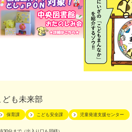
こども未来部
保育課
こども安全課
児童発達支援センター
時30分まで（出入り口も同様）