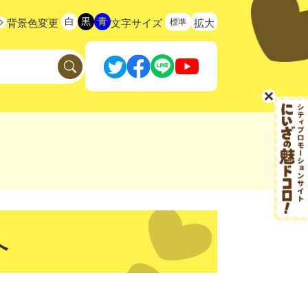
白
黒
青
標準
背景色変更
文字サイズ
拡大
へ