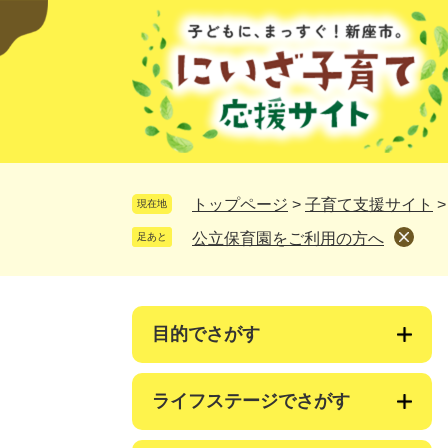
ペ
メ
ー
ニ
ジ
ュ
の
ー
先
を
頭
飛
で
ば
す。
し
て
トップページ
>
子育て支援サイト
現在地
本
公立保育園をご利用の方へ
足あと
文
へ
目的でさがす
ライフステージでさがす