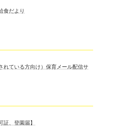
給食だより
されている方向け）保育メール配信サ
可証、登園届】