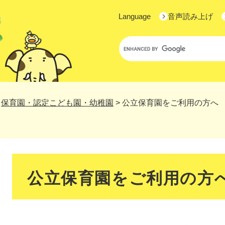
Language
音声読み上げ
Google
カ
ス
タ
ム
検
>
保育園・認定こども園・幼稚園
>
公立保育園をご利用の方へ
索
本
文
公立保育園をご利用の方