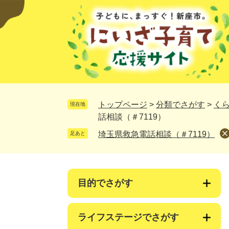
ペ
メ
ー
ニ
ジ
ュ
の
ー
先
を
頭
飛
で
ば
す。
し
て
トップページ
>
分類でさがす
>
く
現在地
本
話相談（＃7119）
文
埼玉県救急電話相談（＃7119）
足あと
へ
目的でさがす
ライフステージでさがす