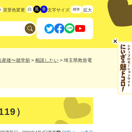
白
黒
青
標準
背景色変更
文字サイズ
拡大
出産後〜就学前
>
相談したい
>
埼玉県救急電
19）