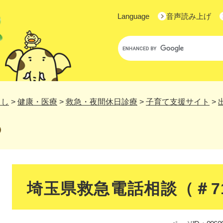
Language
音声読み上げ
Google
カ
ス
タ
ム
検
らし
>
健康・医療
>
救急・夜間休日診療
>
子育て支援サイト
>
索
本
文
埼玉県救急電話相談（＃71